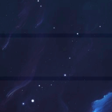
GT固体颗粒泵
KCB齿轮泵
ZK真空出料泵
页
>
新闻动态
>
行业动态
>
STRD蠕动泵工作原理
闸阀和手动插板阀有什么区别？两者优缺点？一般各用在什么地方 闸阀