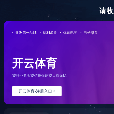
欢迎光临世界杯竞猜（中国）官方网站官网！
世界杯竞
专注固液混输工
首页
关于我们
产品中心
世界杯竞猜（中国）官方网站