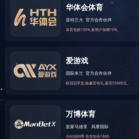
热门关键词：
世界杯竞猜（中国）官方网站
STRD蠕动泵
当前位置：
主
新闻动态
公司新闻
13
2022-04