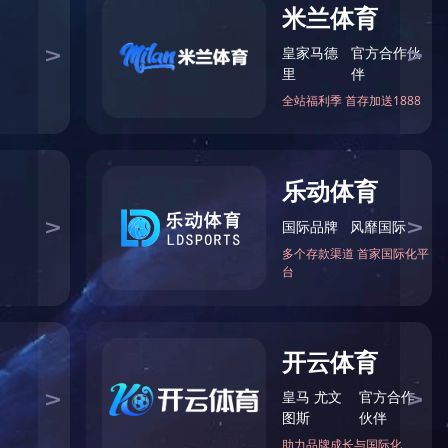
搜索
在
查看详情
一般用在没有颗粒的液体管道上，防止对
线