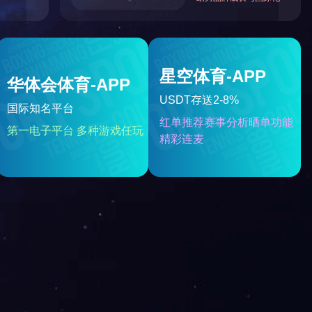
客
..
服