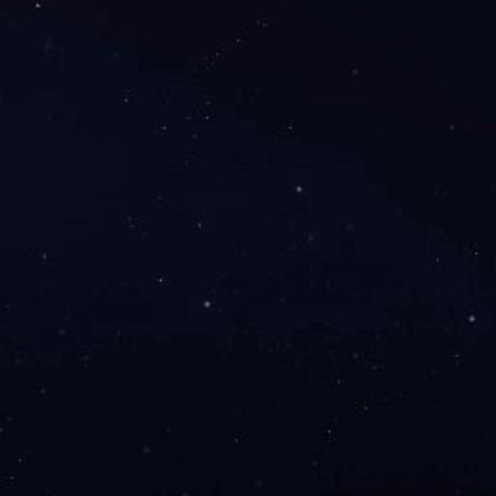
微信扫一扫
后服务
|
世界杯竞猜（中国）官方网站