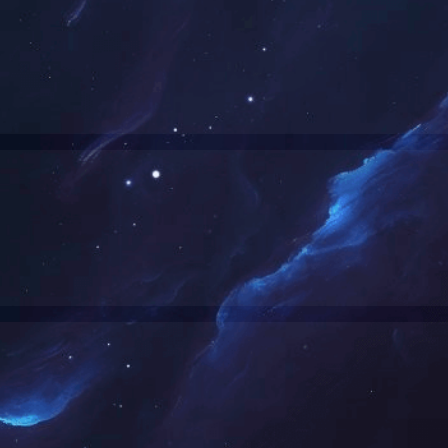
GT固体颗粒泵
KCB齿轮泵
ZK真空出料泵
世界杯竞猜（中国）官方网站