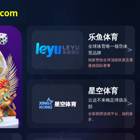
关于我们
|
世界杯竞猜（中国）官方网站
网站地图
全国咨询热线：
4000-911-880
品视频
售后服务