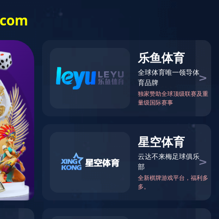
关于我们
|
世界杯竞猜（中国）官方网站
网站地图
全国咨询热线：
4000-911-880
品视频
售后服务