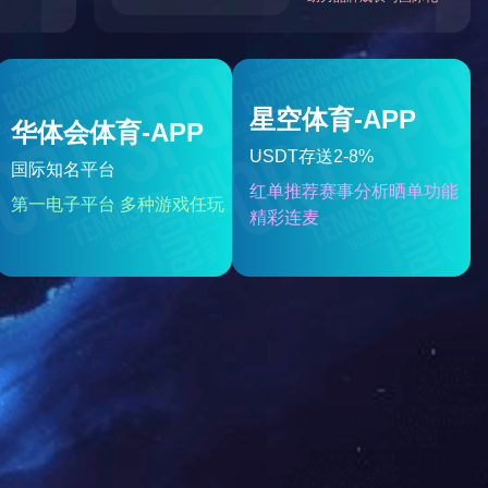
304不锈钢真空出料泵
立即咨询
查看详情
在
线
客
服