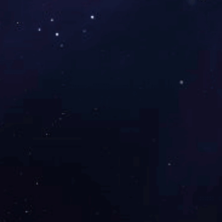
立即咨
首页
上一页