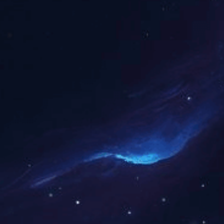
手机：18713758234
邮箱：158095345@qq.com
QQ：158095345
地址：河北省沧州市泊头市工业
开发区
立即咨