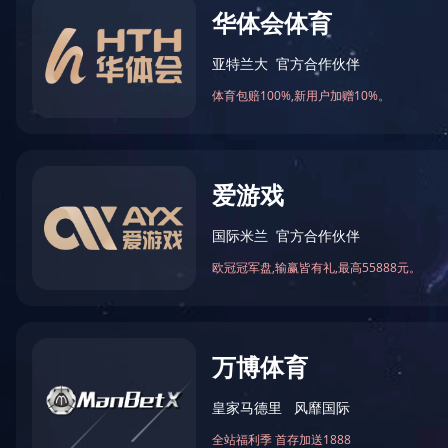
热门关键词：
世界杯竞猜（中国）官方网站
STRD蠕动泵
当前位置：
主页
>
产品视频
>
TS
时间：2022-