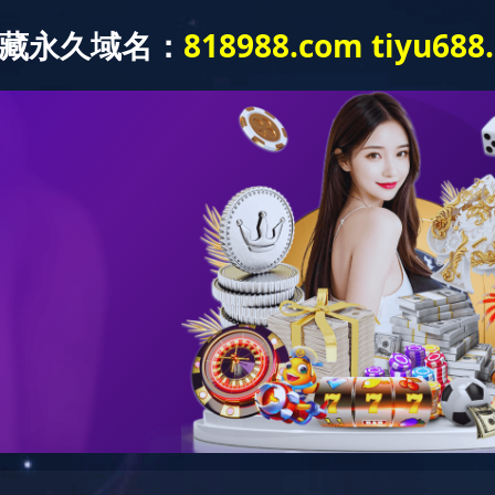
猜（中国）官方网站
况，提供一站式解决方案
新闻动态
公司相册
荣誉资质
产