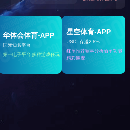
在
线
客
世界杯竞猜（中国）官方网
服
站
真空出料泵