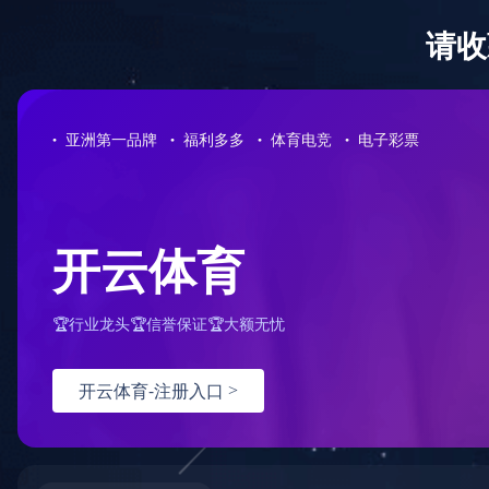
欢迎光临世界杯竞猜（中国）官方网站官网！
世界杯竞
专注固液混输工
首页
关于我们
产品中心
世界杯竞猜（中国）官方网站