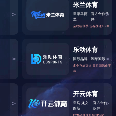
搜索
产品推荐